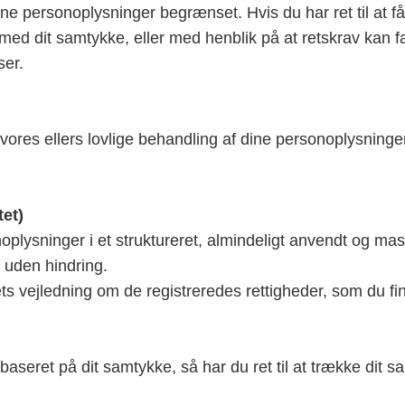
f dine personoplysninger begrænset. Hvis du har ret til a
ed dit samtykke, eller med henblik på at retskrav kan fa
ser.
mod vores ellers lovlige behandling af dine personoplysni
tet)
onoplysninger i et struktureret, almindeligt anvendt og ma
 uden hindring.
ts vejledning om de registreredes rettigheder, som du f
aseret på dit samtykke, så har du ret til at trække dit s