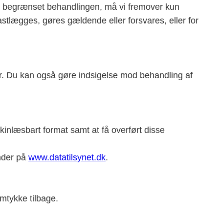
t få begrænset behandlingen, må vi fremover kun
stlægges, gøres gældende eller forsvares, eller for
nger. Du kan også gøre indsigelse mod behandling af
skinlæsbart format samt at få overført disse
inder på
www.datatilsynet.dk
.
amtykke tilbage.